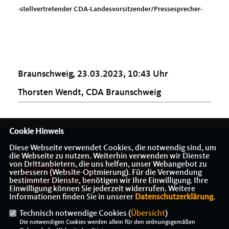
-stellvertretender CDA-Landesvorsitzender/Pressesprecher-
Braunschweig, 23.03.2023, 10:43 Uhr
Thorsten Wendt, CDA Braunschweig
Cookie Hinweis
Diese Webseite verwendet Cookies, die notwendig sind, um
die Webseite zu nutzen. Weiterhin verwenden wir Dienste
von Drittanbietern, die uns helfen, unser Webangebot zu
verbessern (Website-Optmierung). Für die Verwendung
bestimmter Dienste, benötigen wir Ihre Einwilligung. Ihre
Einwilligung können Sie jederzeit widerrufen. Weitere
Informationen finden Sie in unserer
Datenschutzerklärung
.
Technisch notwendige Cookies (
Übersicht
)
IMPRESSUM
DATENSCHUTZ
KONTAKT
Die notwendigen Cookies werden allein für den ordnungsgemäßen