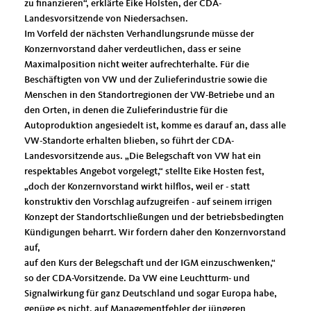
zu finanzieren“, erklärte Eike Holsten, der CDA-
Landesvorsitzende von Niedersachsen.
Im Vorfeld der nächsten Verhandlungsrunde müsse der
Konzernvorstand daher verdeutlichen, dass er seine
Maximalposition nicht weiter aufrechterhalte. Für die
Beschäftigten von VW und der Zulieferindustrie sowie die
Menschen in den Standortregionen der VW-Betriebe und an
den Orten, in denen die Zulieferindustrie für die
Autoproduktion angesiedelt ist, komme es darauf an, dass alle
VW-Standorte erhalten blieben, so führt der CDA-
Landesvorsitzende aus. „Die Belegschaft von VW hat ein
respektables Angebot vorgelegt,“ stellte Eike Hosten fest,
doch der Konzernvorstand wirkt hilflos, weil er - statt
konstruktiv den Vorschlag aufzugreifen - auf seinem irrigen
Konzept der Standortschließungen und der betriebsbedingten
Kündigungen beharrt. Wir fordern daher den Konzernvorstand
auf,
auf den Kurs der Belegschaft und der IGM einzuschwenken,“
so der CDA-Vorsitzende. Da VW eine Leuchtturm- und
Signalwirkung für ganz Deutschland und sogar Europa habe,
genüge es nicht, auf Managementfehler der jüngeren